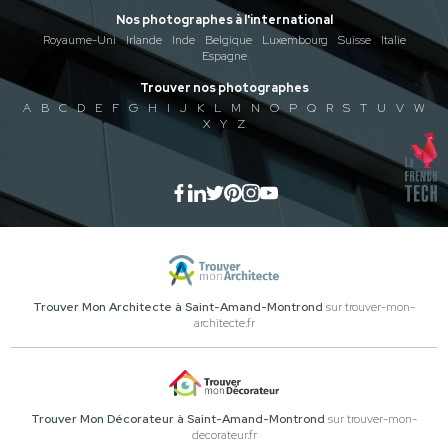
Nos photographes à l'international
Royaume-Uni
Irlande
Inde
Belgique
Luxembourg
Suisse
Italie
Espagne
Trouver nos photographes
A
B
C
D
E
F
G
H
I
J
K
L
M
N
O
P
Q
R
S
T
U
V
W
X
Y
Z
Trouver Mon Architecte à Saint-Amand-Montrond
sur trouver-mon-
architecte.fr
Trouver Mon Décorateur à Saint-Amand-Montrond
sur trouver-mon-
decorateur.fr