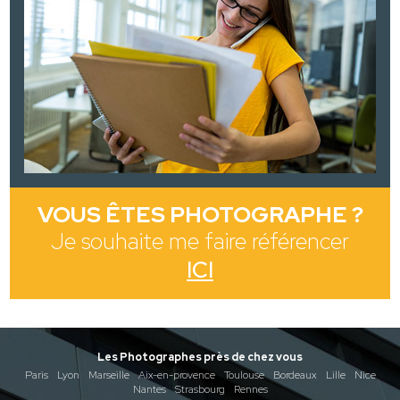
VOUS ÊTES PHOTOGRAPHE ?
Je souhaite me faire référencer
ICI
Les Photographes près de chez vous
Paris
Lyon
Marseille
Aix-en-provence
Toulouse
Bordeaux
Lille
Nice
Nantes
Strasbourg
Rennes