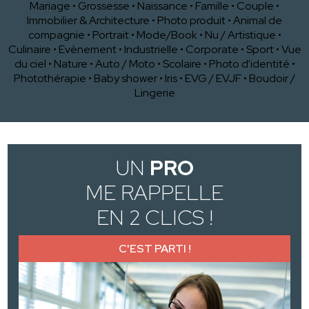
Mariage
•
Grossesse
•
Naissance
•
Famille
•
Couple
•
Immobilier & Architecture
•
Photo produit
•
Animal de
compagnie
•
Portrait
•
Mode/Book
•
Nu / Artistique
•
Culinaire
•
Evènement
•
Industrielle
•
Corporate
•
Sport
•
Vue
du ciel
•
Nature
•
Auto / Moto
•
Scolaire
•
Photo d'identité
•
Photothérapie
•
Baby shower
•
Iris
•
EVG / EVJF
•
Boudoir /
Lingerie
UN
PRO
ME RAPPELLE
EN 2 CLICS !
C'EST PARTI !