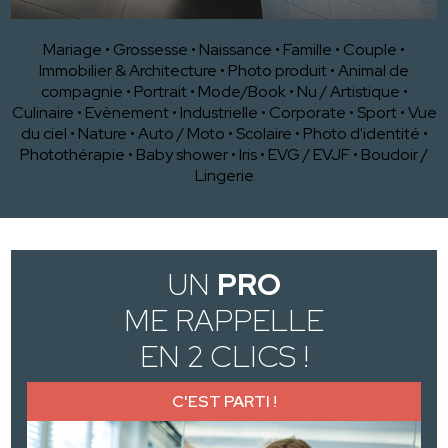
Mariage
•
Grossesse
•
Naissance
•
Famille
•
Couple
•
Immobilier & Architecture
•
Photo produit
•
Animal de
compagnie
•
Portrait
•
Mode/Book
•
Nu / Artistique
•
Culinaire
•
Evènement
•
Industrielle
•
Corporate
•
Sport
•
Vue
du ciel
•
Nature
•
Auto / Moto
•
Scolaire
•
Photo d'identité
•
Photothérapie
•
Baby shower
•
Iris
•
EVG / EVJF
•
Boudoir /
Lingerie
UN
PRO
ME RAPPELLE
EN 2 CLICS !
C'EST PARTI !