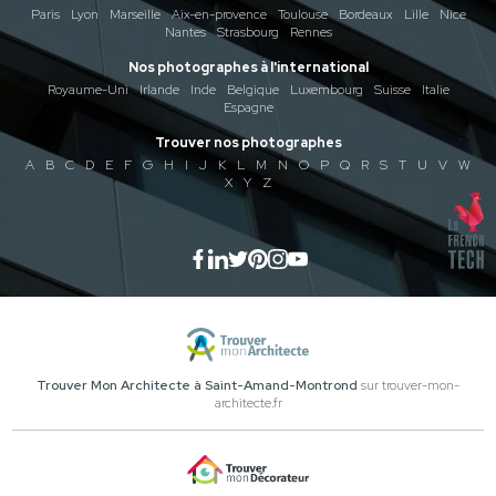
Paris
Lyon
Marseille
Aix-en-provence
Toulouse
Bordeaux
Lille
Nice
Nantes
Strasbourg
Rennes
Nos photographes à l'international
Royaume-Uni
Irlande
Inde
Belgique
Luxembourg
Suisse
Italie
Espagne
Trouver nos photographes
A
B
C
D
E
F
G
H
I
J
K
L
M
N
O
P
Q
R
S
T
U
V
W
X
Y
Z
Trouver Mon Architecte à Saint-Amand-Montrond
sur trouver-mon-
architecte.fr